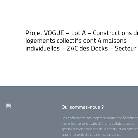
Projet VOGUE – Lot A – Constructions d
logements collectifs dont 4 maisons
individuelles – ZAC des Docks – Secteur
Qui sommes-nous ?
La cohérence de nos projets se nourrit de l’expérien
d’une équipe constituée de trente collaborateurs,
spécialistes en économie de la construction compé
pour intervenir dans tous les domaines.