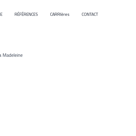
SE
SE
RÉFÉRENCES
RÉFÉRENCES
CONTACT
CARRIères
CONTACT
a Madeleine