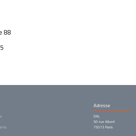
e 88
 5
Adresse
ce
DAL
50 rue Albert
tents
75013 Paris