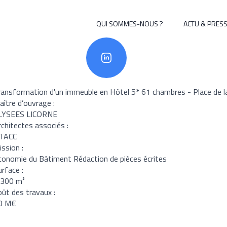
QUI SOMMES-NOUS ?
QUI SOMMES-NOUS ?
ACTU & PRES
ACTU & PRES
 de la Madeleine
nfo Projet
ransformation d'un immeuble en Hôtel 5* 61 chambres - Place de l
aître d’ouvrage :
LYSEES LICORNE
rchitectes associés :
TACC
ission :
conomie du Bâtiment Rédaction de pièces écrites
urface :
 300 m²
oût des travaux :
0 M€