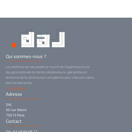
Qui sommes-nous ?
La cohérence de nos projets se nourrit de l’expérience d’une
équipe constituée de trente collaborateurs, spécialistes en
économie de la construction compétents pour intervenir dans
tous les domaines.
Lire la suite...
Adresse
DAL
50 rue Albert
75013 Paris
Contact
Tel : 01 49 93 08 77