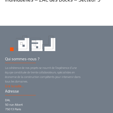
Qui sommes-nous ?
La cohérence de nos projets se nourrit de l’expérience d’une
équipe constituée de trente collaborateurs, spécialistes en
économie de la construction compétents pour intervenir dans
tous les domaines.
Lire la suite...
Adresse
DAL
50 rue Albert
75013 Paris