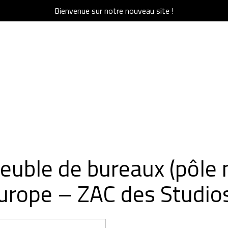
Bienvenue sur notre nouveau site !
Bienvenue sur notre nouveau site !
I SOMMES-NOUS ?
ACTU & PRESSE
RÉFÉRENCES
QUI SOMMES-NOUS ?
CARRIÈRES
CO
euble de bureaux (pôle m
Europe – ZAC des Studio