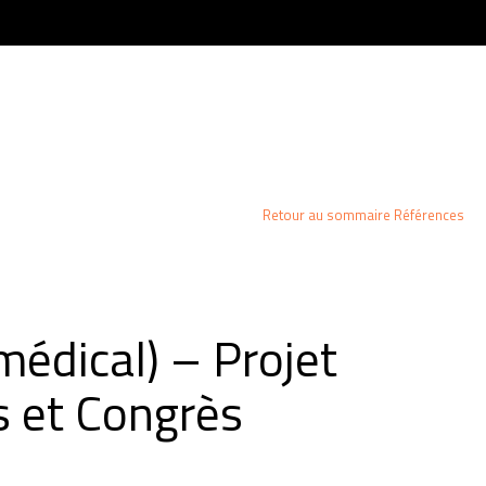
NTACT
ACTU & PRESSE
RÉFÉRENCES
CONTACT
Retour au sommaire Références
édical) – Projet
s et Congrès