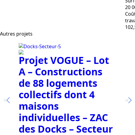
Surf
20 0
Coû
trav
102
Autres projets
Projet VOGUE – Lot
T
A – Constructions
d
de 88 logements
e
collectifs dont 4
d
maisons
R
individuelles – ZAC
des Docks – Secteur