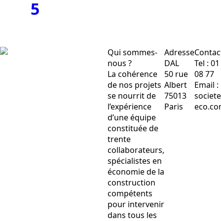
5
Qui sommes-
Adresse
Contac
nous ?
DAL
Tel : 0
La cohérence
50 rue
08 77
de nos projets
Albert
Email :
se nourrit de
75013
societ
l’expérience
Paris
eco.c
d’une équipe
constituée de
trente
collaborateurs,
spécialistes en
économie de la
construction
compétents
pour intervenir
dans tous les