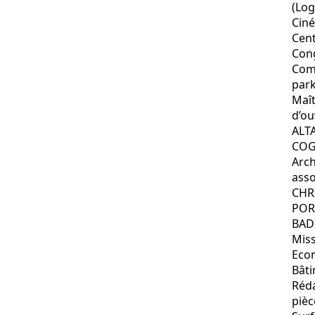
(Lo
Cin
Cent
Con
Com
park
Maî
d’ou
ALT
COG
Arch
asso
CHR
POR
BAD
Miss
Eco
Bât
Réda
pièc