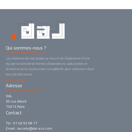
Qui sommes-nous ?
La cohérence de nos projets se nourrit de l’expérience d’une
équipe constituée de trente collaborateurs, spécialistes en
économie de la construction compétents pour intervenir dans
tous les domaines.
Lire la suite...
Adresse
DAL
50 rue Albert
75013 Paris
Contact
Tel : 01 49 93 08 77
Email : societe@dal-eco.com