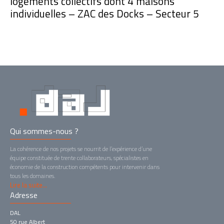
logements collectifs dont 4 maisons
individuelles – ZAC des Docks – Secteur 5
Qui sommes-nous ?
La cohérence de nos projets se nourrit de l’expérience d’une
équipe constituée de trente collaborateurs, spécialistes en
économie de la construction compétents pour intervenir dans
tous les domaines.
Lire la suite...
Adresse
DAL
50 rue Albert