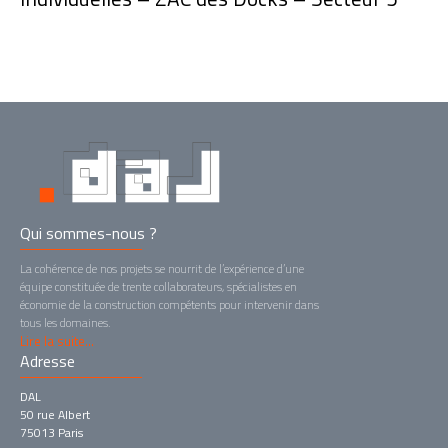
Qui sommes-nous ?
La cohérence de nos projets se nourrit de l’expérience d’une
équipe constituée de trente collaborateurs, spécialistes en
économie de la construction compétents pour intervenir dans
tous les domaines.
Lire la suite...
Adresse
DAL
50 rue Albert
75013 Paris