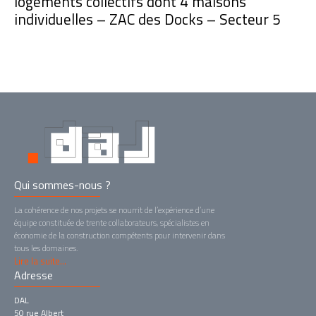
logements collectifs dont 4 maisons
individuelles – ZAC des Docks – Secteur 5
Qui sommes-nous ?
La cohérence de nos projets se nourrit de l’expérience d’une
équipe constituée de trente collaborateurs, spécialistes en
économie de la construction compétents pour intervenir dans
tous les domaines.
Lire la suite...
Adresse
DAL
50 rue Albert