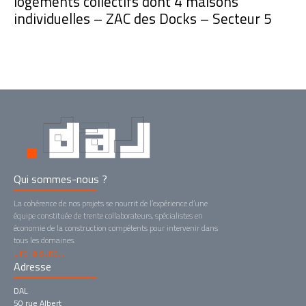
logements collectifs dont 4 maisons
individuelles – ZAC des Docks – Secteur 5
Qui sommes-nous ?
La cohérence de nos projets se nourrit de l’expérience d’une
équipe constituée de trente collaborateurs, spécialistes en
économie de la construction compétents pour intervenir dans
tous les domaines.
Lire la suite...
Adresse
DAL
50 rue Albert