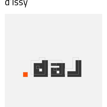
d’Issy