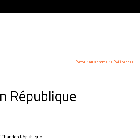
NTACT
ACTU & PRESSE
RÉFÉRENCES
CONTACT
Retour au sommaire Références
n République
C Chandon République