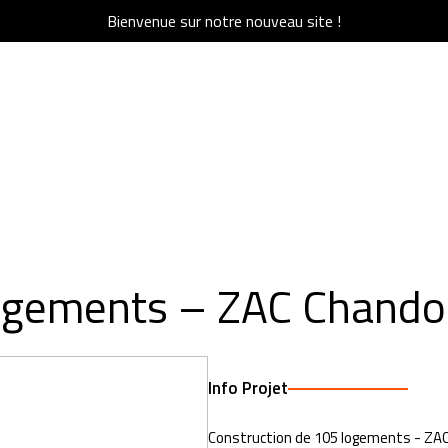
Bienvenue sur notre nouveau site !
Bienvenue sur notre nouveau site !
I SOMMES-NOUS ?
ACTU & PRESSE
RÉFÉRENCES
QUI SOMMES-NOUS ?
CARRIÈRES
CO
logements – ZAC Chando
Info Projet
Construction de 105 logements - ZA