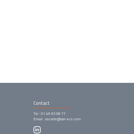
Contact
Tel : 01 49 93 08 77
Email : societe@dal-eco.com