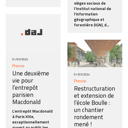
sièges sociaux de
l’Institut national de
l’information
géographique et
forestière (IGN), d...
01/03/2024
Presse
Une deuxième
01/03/2024
vie pour
Presse
l’entrepôt
Restructuration
parisien
et extension de
Macdonald
l’école Boulle :
un chantier
L’entrepôt Macdonald
rondement
à Paris XIXe,
exceptionnellement
mené !
ouvert au public les