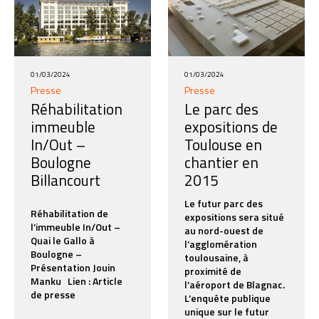
01/03/2024
01/03/2024
Presse
Presse
Réhabilitation
Le parc des
immeuble
expositions de
In/Out –
Toulouse en
Boulogne
chantier en
Billancourt
2015
Le futur parc des
Réhabilitation de
expositions sera situé
l’immeuble In/Out –
au nord-ouest de
Quai le Gallo à
l’agglomération
Boulogne –
toulousaine, à
Présentation Jouin
proximité de
Manku Lien : Article
l’aéroport de Blagnac.
de presse
L’enquête publique
unique sur le futur